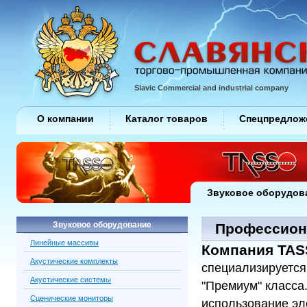
Slavic Commercial and industrial company
О компании
Каталог товаров
Спецпредлож
Звуковое оборудов
Звуковое оборудование
Профессион
Линейные массивы
Компания TA
Акустические комплекты
специализируется
Акустические системы
"Премиум" класса
Сценические мониторы
использование э