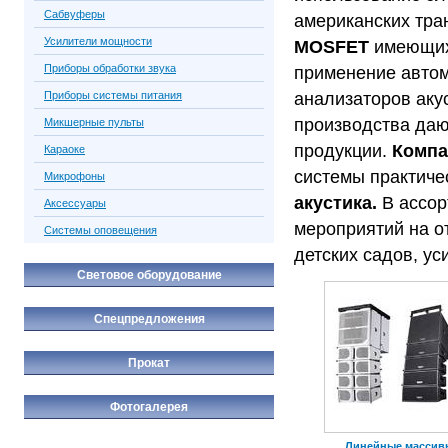
Сабвуферы
американских тр
Усилители мощности
MOSFET
имеющих 
Приборы обработки звука
применение авто
Приборы системы питания
анализаторов аку
производства даю
Микшерные пульты
продукции.
Компа
Караоке
системы практиче
Микрофоны
акустика.
В ассо
Аксессуары
мероприятий на о
Системы оповещения
детских садов, ус
Световое оборудование
Спецпредложения
Прокат
Фотогалерея
Линейные массив