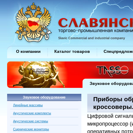
Slavic Commercial and industrial company
О компании
Каталог товаров
Спецпредлож
Звуковое оборудов
Звуковое оборудование
Приборы обр
Линейные массивы
кроссоверы
Акустические комплекты
Цифровой сигналь
Акустические системы
микропроцессор (и
Сценические мониторы
оперативных потр