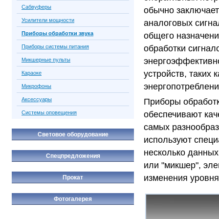
Сабвуферы
обычно заключает
Усилители мощности
аналоговых сигна
Приборы обработки звука
общего назначени
Приборы системы питания
обработки сигна
энергоэффективно
Микшерные пульты
устройств, таких 
Караоке
энергопотреблени
Микрофоны
Аксессуары
Приборы обработк
Системы оповещения
обеспечивают кач
самых разнообраз
Световое оборудование
используют специ
несколько данных
Спецпредложения
или "микшер", эл
изменения уровня
Прокат
Фотогалерея