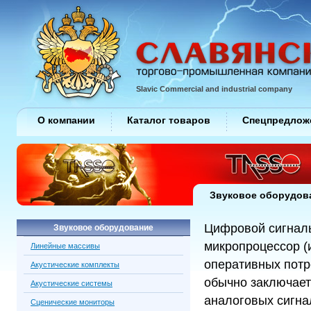
Slavic Commercial and industrial company
О компании
Каталог товаров
Спецпредлож
Звуковое оборудов
Цифровой сигналь
Звуковое оборудование
микропроцессор (и
Линейные массивы
оперативных потр
Акустические комплекты
обычно заключает
Акустические системы
аналоговых сигна
Сценические мониторы