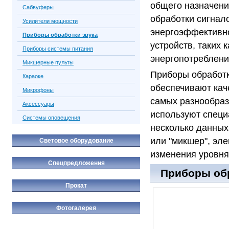
общего назначени
Сабвуферы
обработки сигна
Усилители мощности
энергоэффективно
Приборы обработки звука
устройств, таких 
Приборы системы питания
энергопотреблени
Микшерные пульты
Приборы обработк
Караоке
обеспечивают кач
Микрофоны
самых разнообраз
Аксессуары
используют специ
Системы оповещения
несколько данных
или "микшер", эл
Световое оборудование
изменения уровня
Спецпредложения
Приборы обр
Прокат
Фотогалерея