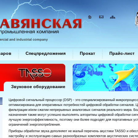
rcial and industrial company
варов
Спецпредложения
Прокат
Прайс-лист
Звуковое оборудование
Цифровой сигнальный процессор (DSP) - это специализированный микропроцессор
оптимизирована для оперативных потребностей цифровой обработки сигналов. 
фильтрации и/или сжатии непрерывных аналоговых сигналов реального мира. Б
назначения также могут успешно выполнять алгоритмы цифровой обработки сиг
лучшую энергоэффективность, поэтому они более подходят для портативных уст
ограничений энергопотребления.
Приборы обработки звука дополняют не малый перечень акустики TASSO и обе
настройку и эксплуатацию самых разнообразных комплектов акустических сист