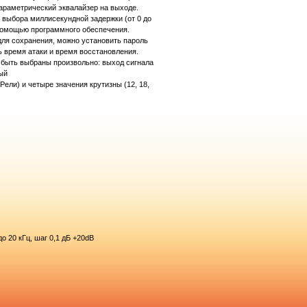
параметрический эквалайзер на выходе.
 выбора миллисекундной задержки (от 0 до
 помощью программного обеспечения.
ля сохранения, можно установить пароль
 время атаки и время восстановления.
 быть выбраны произвольно: выход сигнала
ый
Рели) и четыре значения крутизны (12, 18,
о 20 кГц, шаг 0,1 дБ +20dB