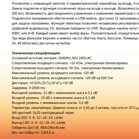
Prestissimo с плавающей запятой. 6-параметрический эквалайзер на входе, 4-
Лампа подсветки и функция отключения звука на входе и выходе. Возможность
200 мс). Возможность дистанционного управления и изменения параметров с
Подключите программное обеспечение и USB-кабель. Доступно 31 программа д
для защиты программы. Функция лимитера позволяет независимо регулировать
Цифровой аудиовыход 1/0, функции передачи по USB. Выходные каналы могут
A/B/C или A+B. Каждый канал имеет выбор фазы. Положительный, отрицательн
Три вида фильтров верхних и нижних частот (Баттер-Уорта, Бесселя, Линквица-
24, 48 кБ/октаву) доступны на выбор.
Техническая спецификация:
Основной источник питания: 50/60Hz,90V-240V AC
Сопротивление входящего сигнала: >10 кОм ,электронная балансировка
Сопротивление выходного сигнала: 50 Ом, электронная балансировка
Максимальный уровень входящего сигнала: +20 dB
Максимальный уровень исходящего сигнала: +20 dB на 600 Ом
Дисторшн: <0.01%,20 Гц-20 кГц +10 dB
Задержка: 0-2000 ms
Выходной уровень: 21 dB с изменением шага в 0,1 dB
Входной уровень: 15 dB с изменением шага в 0,1 dB
Входной уровень с минимальным шагом: 0,2 dB
Параметры эквалайзера: Ширина полосы от 0,05 до 3 октавы, частота от 20 Гц д
ЖК-дисплей: 2х20 светодиодный экран
Вход LED: 0.-6.-12.-18.-24. Limite
Выход LED: 0.-6.-12.-18.-24. Limite
Габариты ШхГхВ: 483х240х45 мм
Вес нетто/брутто: 2,8/3,5 кг