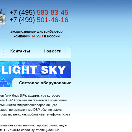
+7 (495)
580-83-45
+7 (499)
501-46-16
эксклюзивный дистрибьютор
компании
TASSO
в России
Контакты
Новости
Световое оборудование
 (или блок SIP), архитектура которого
Цель DSPS обычно заключается в измерении,
ольшинство микропроцессоров общего
налов, но выделенные DSP обычно имеют
ройств, таких как мобильные телефоны, из-за
спечивают качественную, профессиональную
ем. DSP часто используют специальные