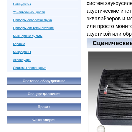
систем звукоусил
Сабвуферы
акустические инс
Усилители мощности
эквалайзеров и м
Приборы обработки звука
или просто монит
Приборы системы питания
акустикой или об
Микшерные пульты
Сценические
Караоке
Микрофоны
Аксессуары
Системы оповещения
Световое оборудование
Спецпредложения
Прокат
Фотогалерея