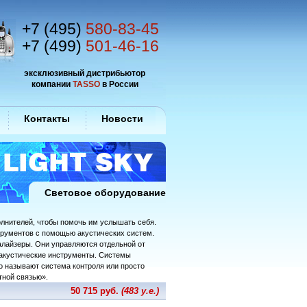
+7 (495)
580-83-45
+7 (499)
501-46-16
эксклюзивный дистрибьютор
компании
TASSO
в России
Контакты
Новости
Световое оборудование
олнителей, чтобы помочь им услышать себя.
трументов с помощью акустических систем.
лайзеры. Они управляются отдельной от
и акустические инструменты. Системы
о называют система контроля или просто
тной связью».
50 715 руб.
(483 у.е.)