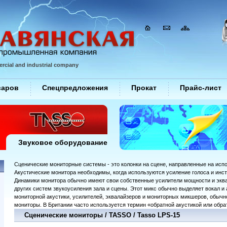
rcial and industrial company
варов
Спецпредложения
Прокат
Прайс-лист
Звуковое оборудование
Сценические мониторные системы - это колонки на сцене, направленные на исп
Акустические монитора необходимы, когда используются усиление голоса и инс
Динамики монитора обычно имеют свои собственные усилители мощности и эква
других систем звукоусиления зала и сцены. Этот микс обычно выделяет вокал 
мониторной акустики, усилителей, эквалайзеров и мониторных микшеров, обычн
мониторы. В Британии часто используется термин «обратной акустикой или обра
Сценические мониторы / TASSO / Tasso LPS-15