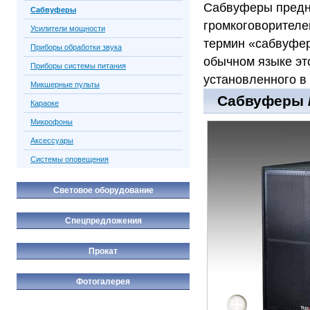
Сабвуферы предн
Сабвуферы
громкоговорителе
Усилители мощности
термин «сабвуфер
Приборы обработки звука
обычном языке эт
Приборы системы питания
установленного в 
Микшерные пульты
Сабвуферы /
Караоке
Микрофоны
Аксессуары
Системы оповещения
Световое оборудование
Спецпредложения
Прокат
Фотогалерея