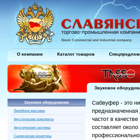
Slavic Commercial and industrial company
О компании
Каталог товаров
Спецпредлож
Звуковое оборудов
Сабвуфер - это н
Звуковое оборудование
предназначенная 
Линейные массивы
частот в качеств
Акустические комплекты
составляет около 
Акустические системы
профессиональног
Сценические мониторы