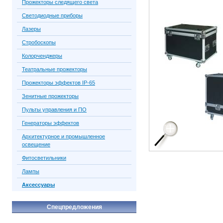
Прожекторы следящего света
Светодиодные приборы
Лазеры
Стробоскопы
Колорченджеры
Театральные прожекторы
Прожекторы эффектов IP-65
Зенитные прожекторы
Пульты управления и ПО
Генераторы эффектов
Архитектурное и промышленное
освещение
Фитосветильники
Лампы
Аксессуары
Спецпредложения