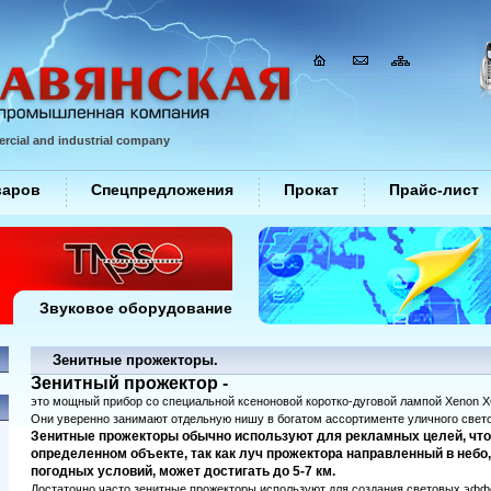
rcial and industrial company
варов
Спецпредложения
Прокат
Прайс-лист
Звуковое оборудование
Зенитные прожекторы.
Зенитный прожектор -
это мощный прибор со специальной ксеноновой коротко-дуговой лампой Xenon XQ
Они уверенно занимают отдельную нишу в богатом ассортименте уличного свето
Зенитные прожекторы обычно используют для рекламных целей, что
определенном объекте, так как луч прожектора направленный в небо,
погодных условий, может достигать до 5-7 км.
Достаточно часто зенитные прожекторы используют для создания световых эффе