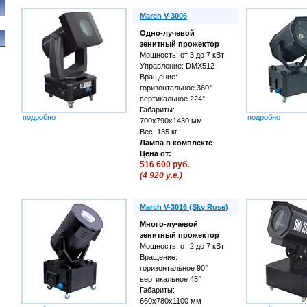
March V-3006
Одно-лучевой
зенитный прожектор
Мощность: от 3 до 7 кВт
Управление: DMX512
Вращение:
горизонтальное 360°
вертикальное 224°
Габариты:
подробно
подробно
700х790х1430 мм
Вес: 135 кг
Лампа в комплекте
Цена от:
516 600 руб.
(4 920 у.е.)
March V-3016 (Sky Rose)
Много-лучевой
зенитный прожектор
Мощность: от 2 до 7 кВт
Вращение:
горизонтальное 90°
вертикальное 45°
Габариты:
660х780х1100 мм