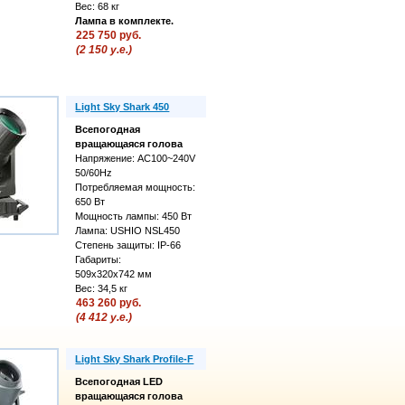
Вес: 68 кг
Лампа в комплекте.
225 750 руб.
(2 150 у.е.)
Light Sky Shark 450
Всепогодная
вращающаяся голова
Напряжение: AC100~240V
50/60Hz
Потребляемая мощность:
650 Вт
Мощность лампы: 450 Вт
Лампа: USHIO NSL450
Степень защиты: IP-66
Габариты:
509х320х742 мм
Вес: 34,5 кг
463 260 руб.
(4 412 у.е.)
Light Sky Shark Profile-F
Всепогодная LED
вращающаяся голова