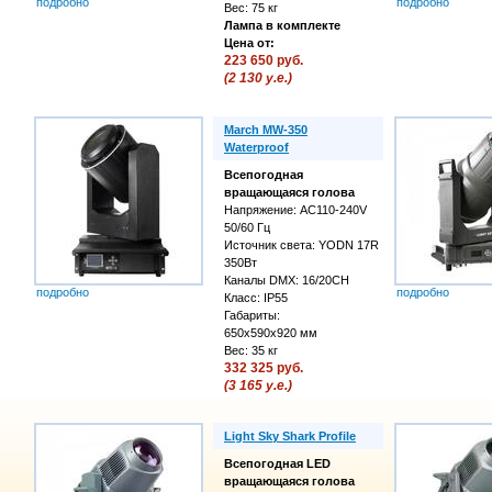
подробно
подробно
Вес: 75 кг
Лампа в комплекте
Цена от:
223 650 руб.
(2 130 у.е.)
March MW-350
Waterproof
Всепогодная
вращающаяся голова
Напряжение: AC110-240V
50/60 Гц
Источник света: YODN 17R
350Вт
Каналы DMX: 16/20CH
подробно
подробно
Класс: IP55
Габариты:
650x590x920 мм
Вес: 35 кг
332 325 руб.
(3 165 у.е.)
Light Sky Shark Profile
Всепогодная LED
вращающаяся голова