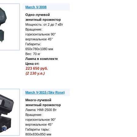
March V-3008
Одно-лучевой
зенитный прожектор
Мощность: от 2 до 7 кВт
Вращение:
горизонтальное 90°
вертикальное 45°
Габариты:
650х780х1080 мм
Вес: 70 кг
Лампа в комплекте
Цена от:
223 650 руб.
(2 130 у.е.)
March V-3015 (Sky Rose)
Много-лучевой
зенитный прожектор
Лампа: HMI-2500 Вт
Вращение:
горизонтальное 90°
вертикальное 45°
Габариты тары:
800х830х850 мм