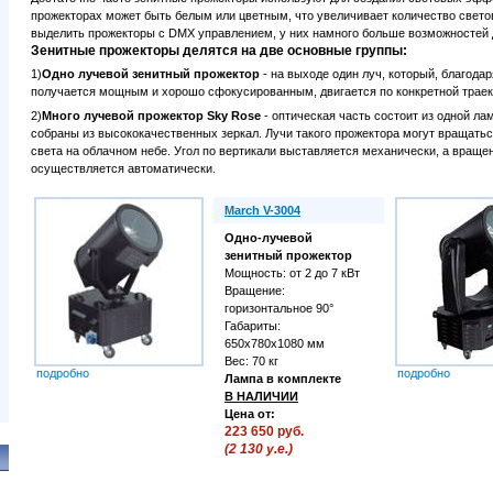
прожекторах может быть белым или цветным, что увеличивает количество свето
выделить прожекторы с DMX управлением, у них намного больше возможностей 
Зенитные прожекторы делятся на две основные группы:
1)
Одно лучевой зенитный прожектор
- на выходе один луч, который, благода
получается мощным и хорошо сфокусированным, двигается по конкретной траек
2)
Много лучевой прожектор Sky Rose
- оптическая часть состоит из одной ла
собраны из высококачественных зеркал. Лучи такого прожектора могут вращатьс
света на облачном небе. Угол по вертикали выставляется механически, а вращени
осуществляется автоматически.
March V-3004
Одно-лучевой
зенитный прожектор
Мощность: от 2 до 7 кВт
Вращение:
горизонтальное 90°
Габариты:
650х780х1080 мм
Вес: 70 кг
подробно
подробно
Лампа в комплекте
В НАЛИЧИИ
Цена от:
223 650 руб.
(2 130 у.е.)