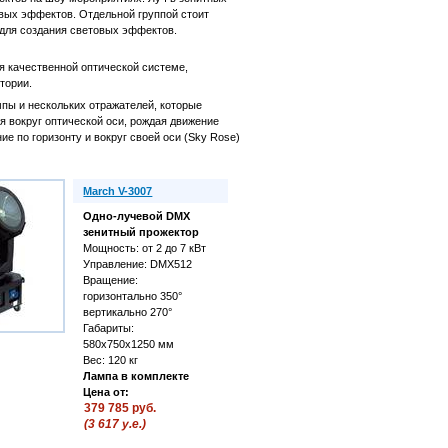
вых эффектов. Отдельной группой стоит
для создания световых эффектов.
ря качественной оптической системе,
тории.
мпы и нескольких отражателей, которые
я вокруг оптической оси, рождая движение
е по горизонту и вокруг своей оси (Sky Rose)
March V-3007
Одно-лучевой DMX
зенитный прожектор
Мощность: от 2 до 7 кВт
Управление: DMX512
Вращение:
горизонтально 350°
вертикально 270°
Габариты:
580х750х1250 мм
Вес: 120 кг
Лампа в комплекте
Цена от:
379 785 руб.
(3 617 у.е.)