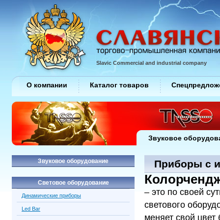
Slavic Commercial and industrial company
О компании
Каталог товаров
Спецпредлож
Звуковое оборудов
Звуковое оборудование
Приборы с 
Колорченд
Световое оборудование
– это по своей с
Динамические приборы
светового оборуд
Led Bar
меняет свой цвет