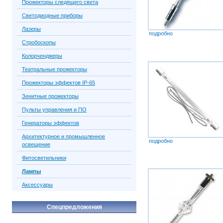
Прожекторы следящего света
Светодиодные приборы
Лазеры
подробно
Стробоскопы
Колорченджеры
Театральные прожекторы
Прожекторы эффектов IP-65
Зенитные прожекторы
Пульты управления и ПО
Генераторы эффектов
Архитектурное и промышленное
подробно
освещение
Фитосветильники
Лампы
Аксессуары
Спецпредложения