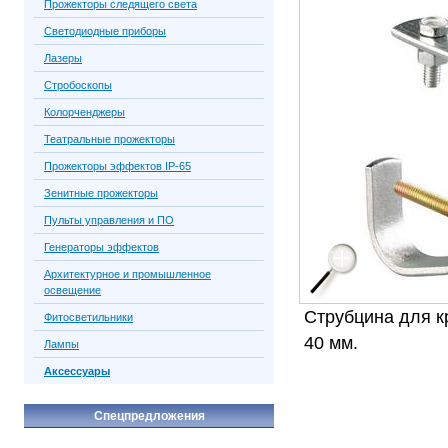
Прожекторы следящего света
Светодиодные приборы
Лазеры
Стробоскопы
Колорченджеры
Театральные прожекторы
Прожекторы эффектов IP-65
Зенитные прожекторы
Пульты управления и ПО
Генераторы эффектов
Архитектурное и промышленное
освещение
Струбцина для кр
Фитосветильники
40 мм.
Лампы
Аксессуары
Спецпредложения