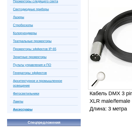
Прожекторы следящего света
Светодиодные приборы
Лазеры
Стробоскопы
Колорченджеры
Театральные прожекторы
Прожекторы эффектов IP-65
Зенитные прожекторы
Пульты управления и ПО
Генераторы эффектов
Архитектурное и промышленное
освещение
Кабель DMX 3 pi
Фитосветильники
XLR male/female
Лампы
Длина: 3 метра
Аксессуары
Спецпредложения