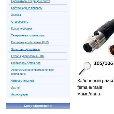
Прожекторы следящего света
Светодиодные приборы
Лазеры
Стробоскопы
Колорченджеры
Театральные прожекторы
Прожекторы эффектов IP-65
Зенитные прожекторы
Пульты управления и ПО
Генераторы эффектов
Архитектурное и промышленное
освещение
Кабельный разъ
Фитосветильники
female/male
Лампы
мама/папа
Аксессуары
Спецпредложения