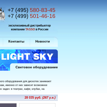
+7 (495)
580-83-45
+7 (499)
501-46-16
эксклюзивный дистрибьютор
компании
TASSO
в России
Контакты
Новости
Световое оборудование
вого оборудования для дискотек занимают
рам, именно от них зависит возможное
 задач: в театрах, кафе, клубах, на
28 035 руб.
(267 у.е.)