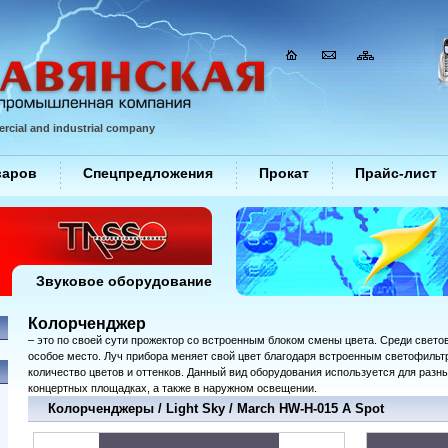
rcial and industrial company
варов
Спецпредложения
Прокат
Прайс-лист
Звуковое оборудование
Колорченджер
– это по своей сути прожектор со встроенным блоком смены цвета. Среди свето
особое место. Луч прибора меняет свой цвет благодаря встроенным светофильт
количество цветов и оттенков. Данный вид оборудования используется для разных
концертных площадках, а также в наружном освещении.
Колорченджеры / Light Sky / March HW-H-015 A Spot