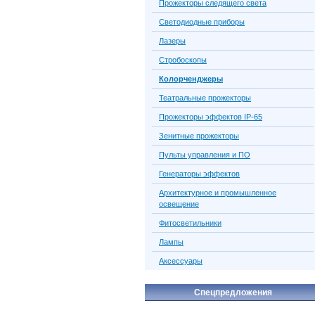
Прожекторы следящего света
Светодиодные приборы
Лазеры
Стробоскопы
Колорченджеры
Театральные прожекторы
Прожекторы эффектов IP-65
Зенитные прожекторы
Пульты управления и ПО
Генераторы эффектов
Архитектурное и промышленное
освещение
Фитосветильники
Лампы
Аксессуары
Спецпредложения