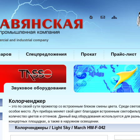
rcial and industrial company
варов
Спецпредложения
Прокат
Прайс-лист
Звуковое оборудование
Колорченджер
– это по своей сути прожектор со встроенным блоком смены цвета. Среди свето
особое место. Луч прибора меняет свой цвет благодаря встроенным светофильт
количество цветов и оттенков. Данный вид оборудования используется для разных
концертных площадках, а также в наружном освещении.
Колорченджеры / Light Sky / March HW-F-042