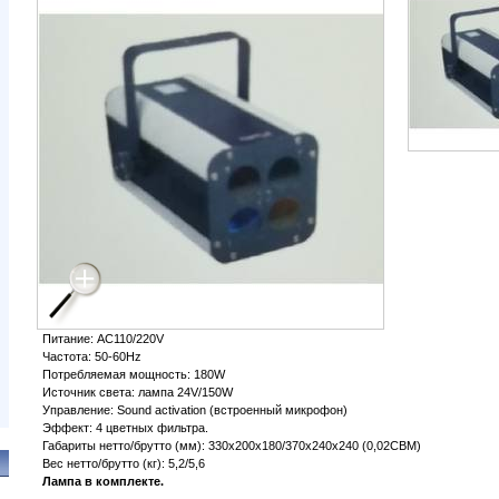
Питание: AC110/220V
Частота: 50-60Hz
Потребляемая мощность: 180W
Источник света: лампа 24V/150W
Управление: Sound activation (встроенный микрофон)
Эффект: 4 цветных фильтра.
Габариты нетто/брутто (мм): 330х200х180/370х240х240 (0,02CBM)
Вес нетто/брутто (кг): 5,2/5,6
Лампа в комплекте.