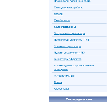
Прожекторы следящего света
Светодиодные приборы
Лазеры
Стробоскопы
Колорченджеры
Театральные прожекторы
Прожекторы эффектов IP-65
Зенитные прожекторы
Пульты управления и ПО
Генераторы эффектов
Архитектурное и промышленное
освещение
Фитосветильники
Лампы
Аксессуары
Спецпредложения