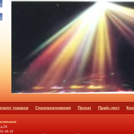
аталог товаров
Спецпредложения
Прокат
Прайс-лист
Кон
 компания
 д.2А
501-46-16