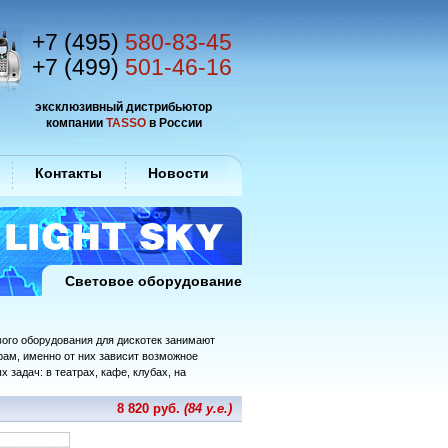
+7 (495)
580-83-45
+7 (499)
501-46-16
эксклюзивный дистрибьютор
компании
TASSO
в России
Контакты
Новости
Световое оборудование
вого оборудования для дискотек занимают
рам, именно от них зависит возможное
 задач: в театрах, кафе, клубах, на
8 820 руб.
(84 у.е.)