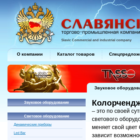
Slavic Commercial and industrial company
О компании
Каталог товаров
Спецпредлож
Звуковое оборудов
Колорченд
Звуковое оборудование
– это по своей с
Световое оборудование
светового оборуд
Динамические приборы
меняет свой цвет
Led Bar
зависит возможно