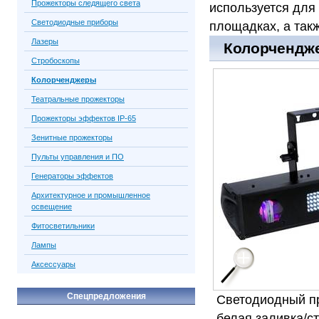
Прожекторы следящего света
используется для 
Светодиодные приборы
площадках, а так
Лазеры
Колорчендже
Стробоскопы
Колорченджеры
Театральные прожекторы
Прожекторы эффектов IP-65
Зенитные прожекторы
Пульты управления и ПО
Генераторы эффектов
Архитектурное и промышленное
освещение
Фитосветильники
Лампы
Аксессуары
Спецпредложения
Светодиодный пр
белая заливка/с