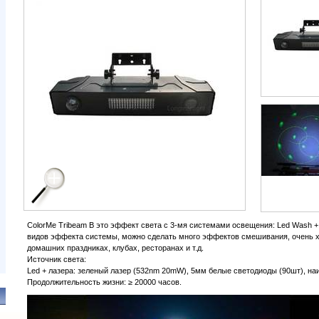
ColorMe Tribeam B это эффект света с 3-мя системами освещения: Led Wash +
видов эффекта системы, можно сделать много эффектов смешивания, очень х
домашних праздниках, клубах, ресторанах и т.д.
Источник света:
Led + лазера: зеленый лазер (532nm 20mW), 5мм белые светодиоды (90шт), 
Продолжительность жизни: ≥ 20000 часов.