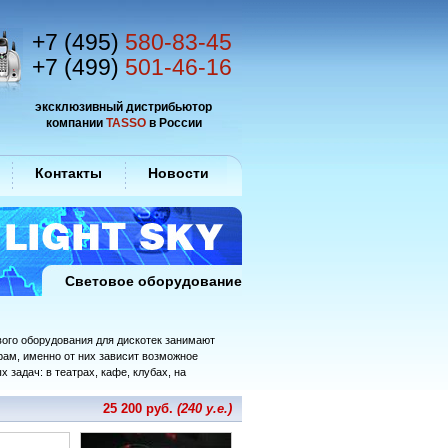
+7 (495)
580-83-45
+7 (499)
501-46-16
эксклюзивный дистрибьютор
компании
TASSO
в России
Контакты
Новости
Световое оборудование
вого оборудования для дискотек занимают
рам, именно от них зависит возможное
 задач: в театрах, кафе, клубах, на
25 200 руб.
(240 у.е.)