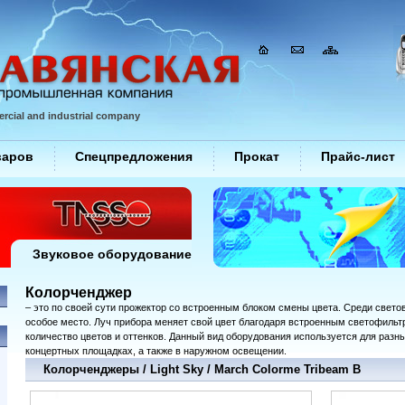
rcial and industrial company
варов
Спецпредложения
Прокат
Прайс-лист
Звуковое оборудование
Колорченджер
– это по своей сути прожектор со встроенным блоком смены цвета. Среди свето
особое место. Луч прибора меняет свой цвет благодаря встроенным светофильт
количество цветов и оттенков. Данный вид оборудования используется для разных
концертных площадках, а также в наружном освещении.
Колорченджеры / Light Sky / March Colorme Tribeam B