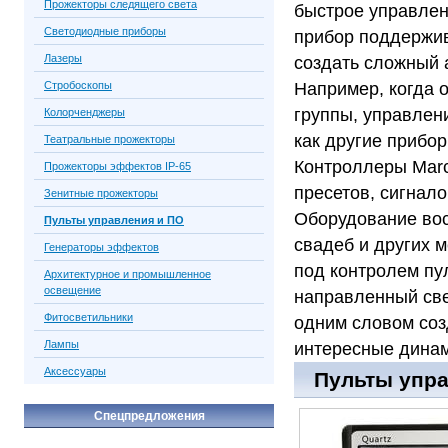
Прожекторы следящего света
быстрое управлен
Светодиодные приборы
прибор поддержив
Лазеры
создать сложный 
Стробоскопы
Например, когда 
группы, управлен
Колорченджеры
как другие прибо
Театральные прожекторы
Контроллеры Marc
Прожекторы эффектов IP-65
пресетов, сигнал
Зенитные прожекторы
Оборудование вос
Пульты управления и ПО
свадеб и других 
Генераторы эффектов
под контролем пу
Архитектурное и промышленное
освещение
направленный свет
Фитосветильники
одним словом соз
Лампы
интересные дина
Аксессуары
Пульты управ
Спецпредложения