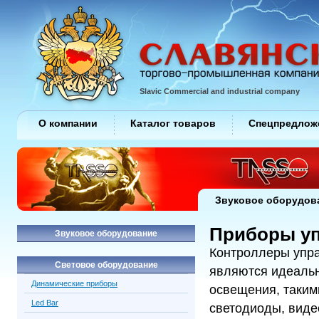
Slavic Commercial and industrial company
О компании
Каталог товаров
Спецпредлож
Звуковое оборудов
Приборы уп
Звуковое оборудование
Контроллеры упра
Световое оборудование
являются идеаль
Динамические приборы
освещения, таким
Led Bar
светодиоды, виде