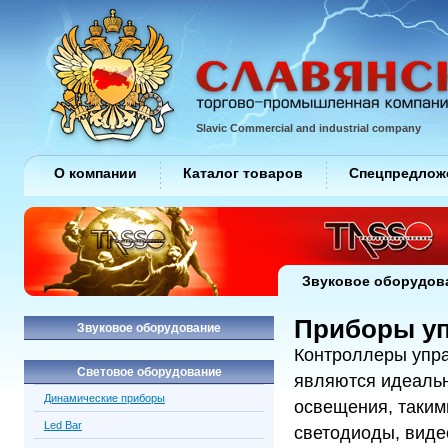
Slavic Commercial and industrial company
О компании
Каталог товаров
Спецпредлож
Звуковое оборудов
Приборы уп
Звуковое оборудование
Контроллеры упра
Световое оборудование
являются идеаль
Динамические приборы
освещения, таким
Led Bar
светодиоды, виде