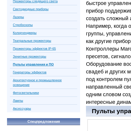
Прожекторы следящего света
быстрое управлен
Светодиодные приборы
прибор поддержив
Лазеры
создать сложный 
Стробоскопы
Например, когда 
группы, управлен
Колорченджеры
как другие прибо
Театральные прожекторы
Контроллеры Marc
Прожекторы эффектов IP-65
пресетов, сигнал
Зенитные прожекторы
Оборудование вос
Пульты управления и ПО
свадеб и других 
Генераторы эффектов
под контролем пу
Архитектурное и промышленное
освещение
направленный свет
Фитосветильники
одним словом соз
Лампы
интересные дина
Аксессуары
Пульты упра
Спецпредложения