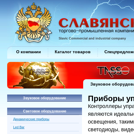
Slavic Commercial and industrial company
О компании
Каталог товаров
Спецпредлож
Звуковое оборудов
Приборы уп
Звуковое оборудование
Контроллеры упра
Световое оборудование
являются идеаль
Динамические приборы
освещения, таким
Led Bar
светодиоды, виде