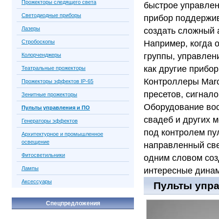
Прожекторы следящего света
быстрое управлен
Светодиодные приборы
прибор поддержив
Лазеры
создать сложный 
Стробоскопы
Например, когда 
группы, управлен
Колорченджеры
как другие прибо
Театральные прожекторы
Контроллеры Marc
Прожекторы эффектов IP-65
пресетов, сигнал
Зенитные прожекторы
Оборудование вос
Пульты управления и ПО
свадеб и других 
Генераторы эффектов
под контролем пу
Архитектурное и промышленное
освещение
направленный свет
Фитосветильники
одним словом соз
Лампы
интересные дина
Аксессуары
Пульты управ
Спецпредложения