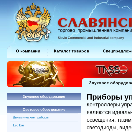
Slavic Commercial and industrial company
О компании
Каталог товаров
Спецпредлож
Звуковое оборудов
Приборы уп
Звуковое оборудование
Контроллеры упра
Световое оборудование
являются идеаль
Динамические приборы
освещения, таким
Led Bar
светодиоды, виде