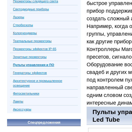
Прожекторы следящего света
быстрое управлен
Светодиодные приборы
прибор поддержив
Лазеры
создать сложный 
Стробоскопы
Например, когда 
группы, управлен
Колорченджеры
как другие прибо
Театральные прожекторы
Контроллеры Marc
Прожекторы эффектов IP-65
пресетов, сигнал
Зенитные прожекторы
Оборудование вос
Пульты управления и ПО
свадеб и других 
Генераторы эффектов
под контролем пу
Архитектурное и промышленное
освещение
направленный свет
Фитосветильники
одним словом соз
Лампы
интересные дина
Аксессуары
Пульты упра
Led Tube
Спецпредложения