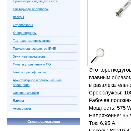
Прожекторы следящего света
Светодиодные приборы
Лазеры
Стробоскопы
Колорченджеры
Театральные прожекторы
Прожекторы эффектов IP-65
Зенитные прожекторы
Пульты управления и ПО
Это короткодуго
Генераторы эффектов
главным образо
Архитектурное и промышленное
в развлекательн
освещение
Срок службы: 10
Фитосветильники
Рабочее положен
Лампы
Мощность: 575 W
Аксессуары
Напряжение: 95 
Спецпредложения
Ток: 6,95 А.
Цоколь: SFc10-4.