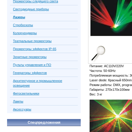
Прожекторы следящего света
Светодиодные приборы
Лазеры
Стробоскопы
Колорченджеры
Театральные прожекторы
Прожекторы эффектов IP-65
Зенитные прожекторы
Пульты управления и ПО
Питание: AC110V/220V
Частота: 50-60Hz
Генераторы эффектов
Потребляемая мощность: 
Laser diode: Красный 650
Архитектурное и промышленное
Режим работы: DMX, program 
освещение
Габариты: 270х170х100мм
Фитосветильники
Вес: 3 кг
Лампы
Аксессуары
Спецпредложения