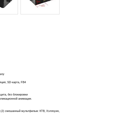
шоу
яция, SD-карта, FB4
щита, без блокировки
ипликационной анимации.
ки (2) смешанный мультфильм: КТВ, Хэллоуин,