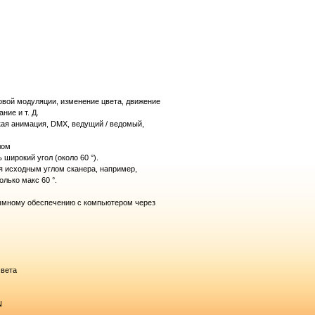
говой модуляции, изменение цвета, движение
ние и т. Д.
кая анимация, DMX, ведущий / ведомый,
лом
широкий угол (около 60 °).
я исходным углом сканера, например,
олько макс 60 °.
аммному обеспечению с компьютером через
света
N