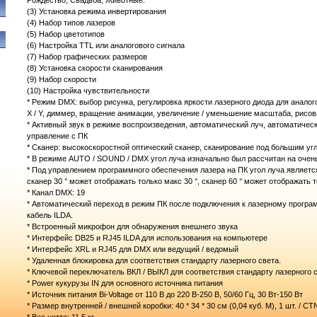
Рождество, Свадьба, Животные.
(3) Установка режима инвертирования
(4) Набор типов лазеров
(5) Набор цветотипов
(6) Настройка TTL или аналогового сигнала
(7) Набор графических размеров
(8) Установка скорости сканирования
(9) Набор скорости
(10) Настройка чувствительности
* Режим DMX: выбор рисунка, регулировка яркости лазерного диода для анало
X / Y, диммер, вращение анимации, увеличение / уменьшение масштаба, рисова
* Активный звук в режиме воспроизведения, автоматический луч, автоматичес
управление с ПК
* Сканер: высокоскоростной оптический сканер, сканирование под большим уг
* В режиме AUTO / SOUND / DMX угол луча изначально был рассчитан на очень 
* Под управлением программного обеспечения лазера на ПК угол луча являетс
сканер 30 ° может отображать только макс 30 °, сканер 60 ° может отображать т
* Канал DMX: 19
* Автоматический переход в режим ПК после подключения к лазерному прогр
кабель ILDA.
* Встроенный микрофон для обнаружения внешнего звука
* Интерфейс DB25 и RJ45 ILDA для использования на компьютере
* Интерфейс XRL и RJ45 для DMX или ведущий / ведомый
* Удаленная блокировка для соответствия стандарту лазерного света.
* Ключевой переключатель ВКЛ / ВЫКЛ для соответствия стандарту лазерного 
* Power кукурузы IN для основного источника питания
* Источник питания Bi-Voltage от 110 В до 220 В-250 В, 50/60 Гц, 30 Вт-150 Вт
* Размер внутренней / внешней коробки: 40 * 34 * 30 см (0,04 куб. М), 1 шт. / CT