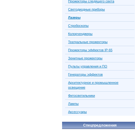
Прожекторы следящего света
Светодиодные приборы
Лазеры
Стробоскопы
Колорченджеры
Театральные прожекторы
Прожекторы эффектов IP-65
Зенитные прожекторы
Пульты управления и ПО
Генераторы эффектов
Архитектурное и промышленное
освещение
Фитосветильники
Лампы
Аксессуары
Спецпредложения