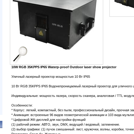
10W RGB 35KPPS IP65 Waterp-proof Outdoor laser show projector
Уличный лазерный проектор мощностью 10 Вт IP65
10 Вт RGB 35KPPS IP65 Водонепроницаемый лазерный проектор для уличного 
Индивидуальные: мощность лазера, скорость сканера, аналоговая / TTL модул
Особенности:
* Корпус: легкий, компактный, без пыли, профессиональный дизайн, прочная за
* Анимация: встроенные 96 видов геометрической анимации и 103 вида мульт
* Цифровой ЖК-дисплей для настройки функций
(1) рабочий режим: АВТО, звук, DMX, ведущий / ведомый, затемнение.
(2) выбор графики: (1) пучок смешанный: лист, кружочки, волны, коробки, точ