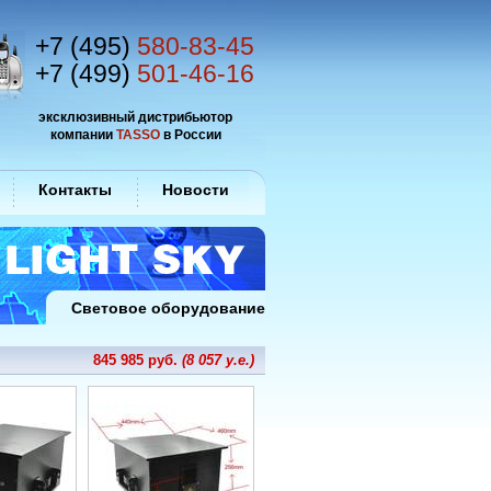
+7 (495)
580-83-45
+7 (499)
501-46-16
эксклюзивный дистрибьютор
компании
TASSO
в России
Контакты
Новости
Световое оборудование
845 985 руб.
(8 057 у.е.)