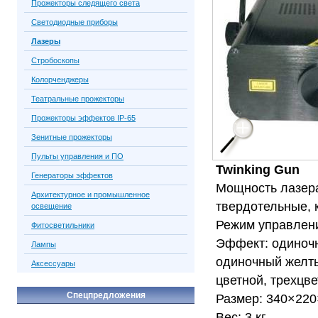
Прожекторы следящего света
Светодиодные приборы
Лазеры
Стробоскопы
Колорченджеры
Театральные прожекторы
Прожекторы эффектов IP-65
Зенитные прожекторы
Пульты управления и ПО
Twinking Gun
Генераторы эффектов
Мощность лазера
Архитектурное и промышленное
твердотельные, 
освещение
Режим управлени
Фитосветильники
Эффект: одиночн
Лампы
одиночный желты
Аксессуары
цветной, трехцве
Спецпредложения
Размер: 340×22
Вес: 3 кг