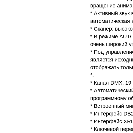
вращение анимац
* Активный звук
автоматическая 
* Сканер: высок
* В режиме AUTO
очень широкий уг
* Под управлени
является исходн
отображать тольк
°.
* Канал DMX: 19
* Автоматически
программному об
* Встроенный ми
* Интерфейс DB2
* Интерфейс XRL
* Ключевой пере