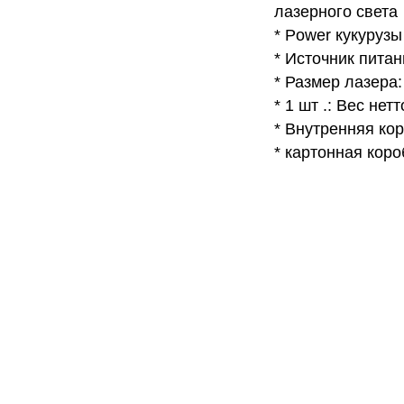
лазерного света
* Power кукурузы
* Источник питани
* Размер лазера:
* 1 шт .: Вес нетто
* Внутренняя коро
* картонная коробк