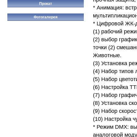
Прокат
* Анимация: вст
мультипликацио
Фотогалерея
* Цифровой ЖК-
(1) рабочий реж
(2) выбор график
точки (2) смеша
Животные.
(3) Установка р
(4) Набор типов 
(5) Набор цветот
(6) Настройка TT
(7) Набор графи
(8) Установка ск
(9) Набор скорос
(10) Настройка ч
* Режим DMX: вы
аналоговой моду