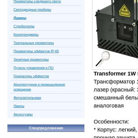
Прожекторы следящего света
Светодиодные приборы
Лазеры
Стробоскопы
Колорченджеры
Театральные прожекторы
Прожекторы эффектов IP-65
Зенитные прожекторы
Пульты управления и ПО
Transformer 1W 
Генераторы эффектов
Трансформатор 
Архитектурное и промышленное
лазер (красный: 
освещение
смешанный белый:
Фитосветильники
аналоговая
Лампы
Аксессуары
Особенности:
Спецпредложения
* Корпус: легки
прочная защита,