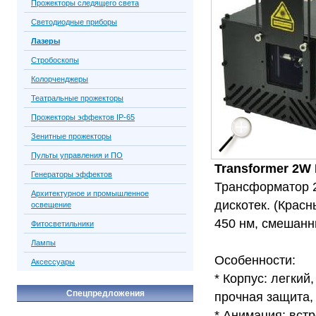
Прожекторы следящего света
Светодиодные приборы
Лазеры
Стробоскопы
Колорченджеры
Театральные прожекторы
Прожекторы эффектов IP-65
Зенитные прожекторы
Пульты управления и ПО
Transformer 2W 
Генераторы эффектов
Трансформатор 
Архитектурное и промышленное
дискотек. (Красн
освещение
450 нм, смешанн
Фитосветильники
Лампы
Особенности:
Аксессуары
* Корпус: легки
Спецпредложения
прочная защита,
* Анимация: вст