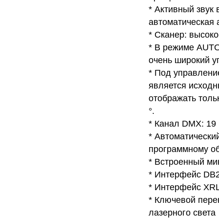
* Активный звук
автоматическая 
* Сканер: высок
* В режиме AUTO
очень широкий уг
* Под управлени
является исходн
отображать тольк
°.
* Канал DMX: 19
* Автоматически
программному об
* Встроенный ми
* Интерфейс DB2
* Интерфейс XRL
* Ключевой пере
лазерного света