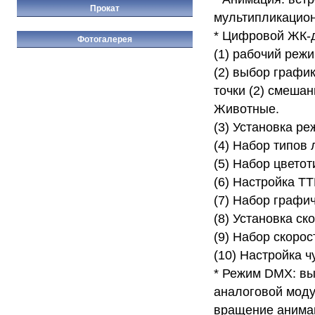
Прокат
мультипликацио
* Цифровой ЖК-
Фотогалерея
(1) рабочий реж
(2) выбор график
точки (2) смеша
Животные.
(3) Установка р
(4) Набор типов 
(5) Набор цветот
(6) Настройка TT
(7) Набор графи
(8) Установка ск
(9) Набор скорос
(10) Настройка ч
* Режим DMX: вы
аналоговой моду
вращение анимац