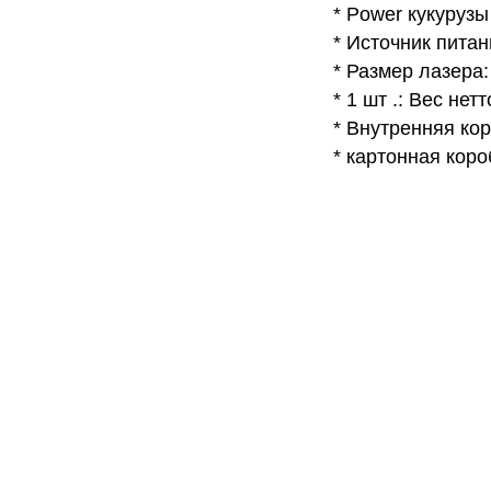
* Power кукурузы
* Источник питани
* Размер лазера:
* 1 шт .: Вес нетто
* Внутренняя коро
* картонная коробк