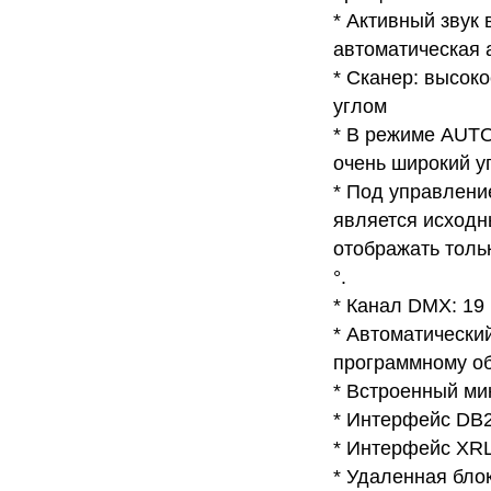
* Активный звук
автоматическая 
* Сканер: высок
углом
* В режиме AUTO
очень широкий уг
* Под управлени
является исходн
отображать тольк
°.
* Канал DMX: 19
* Автоматически
программному об
* Встроенный ми
* Интерфейс DB2
* Интерфейс XRL
* Удаленная бло