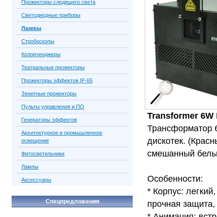
Прожекторы следящего света
Светодиодные приборы
Лазеры
Стробоскопы
Колорченджеры
Театральные прожекторы
Прожекторы эффектов IP-65
Зенитные прожекторы
Пульты управления и ПО
Transformer 6W
Генераторы эффектов
Трансформатор 6
Архитектурное и промышленное
дискотек. (Красн
освещение
смешанный белый
Фитосветильники
Лампы
Особенности:
Аксессуары
* Корпус: легки
Спецпредложения
прочная защита,
* Анимация: вст