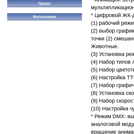
Прокат
мультипликацио
* Цифровой ЖК-
Фотогалерея
(1) рабочий реж
(2) выбор график
точки (2) смеша
Животные.
(3) Установка р
(4) Набор типов 
(5) Набор цветот
(6) Настройка TT
(7) Набор графи
(8) Установка ск
(9) Набор скорос
(10) Настройка ч
* Режим DMX: вы
аналоговой моду
вращение анимац