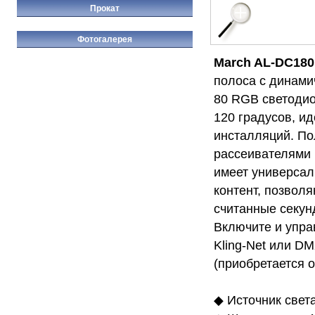
Прокат
Фотогалерея
March AL-DC180 N
полоса с динами
80 RGB светодио
120 градусов, и
инсталляций. По
рассеивателями 
имеет универсал
контент, позвол
считанные секун
Включите и управ
Kling-Net или DM
(приобретается 
◆ Источник свет