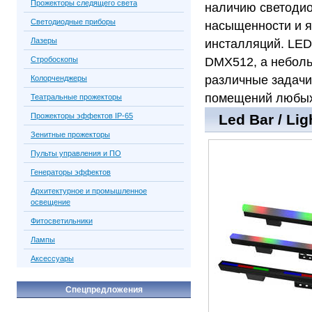
Прожекторы следящего света
наличию светодио
Светодиодные приборы
насыщенности и я
Лазеры
инсталляций. LED
Стробоскопы
DMX512, а неболь
различные задачи
Колорченджеры
помещений любых
Театральные прожекторы
Прожекторы эффектов IP-65
Led Bar / Li
Зенитные прожекторы
Пульты управления и ПО
Генераторы эффектов
Архитектурное и промышленное
освещение
Фитосветильники
Лампы
Аксессуары
Спецпредложения