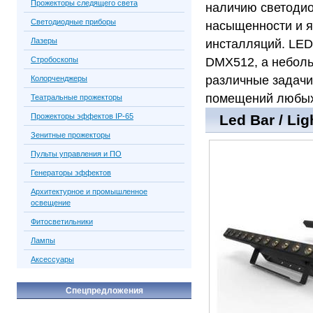
Прожекторы следящего света
наличию светодио
Светодиодные приборы
насыщенности и я
Лазеры
инсталляций. LED
Стробоскопы
DMX512, а неболь
различные задачи
Колорченджеры
помещений любых
Театральные прожекторы
Прожекторы эффектов IP-65
Led Bar / Li
Зенитные прожекторы
Пульты управления и ПО
Генераторы эффектов
Архитектурное и промышленное
освещение
Фитосветильники
Лампы
Аксессуары
Спецпредложения