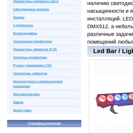
Прожекторы следящего света
наличию светодио
Светодиодные приборы
насыщенности и я
Лазеры
инсталляций. LED
Стробоскопы
DMX512, а неболь
различные задачи
Колорченджеры
помещений любых
Театральные прожекторы
Прожекторы эффектов IP-65
Led Bar / Li
Зенитные прожекторы
Пульты управления и ПО
Генераторы эффектов
Архитектурное и промышленное
освещение
Фитосветильники
Лампы
Аксессуары
Спецпредложения