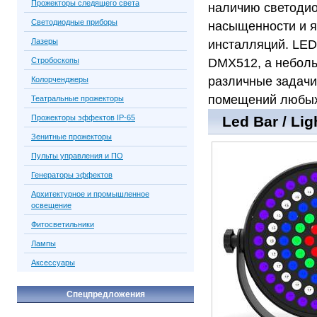
Прожекторы следящего света
наличию светодио
Светодиодные приборы
насыщенности и я
Лазеры
инсталляций. LED
Стробоскопы
DMX512, а неболь
различные задачи
Колорченджеры
помещений любых
Театральные прожекторы
Прожекторы эффектов IP-65
Led Bar / Li
Зенитные прожекторы
Пульты управления и ПО
Генераторы эффектов
Архитектурное и промышленное
освещение
Фитосветильники
Лампы
Аксессуары
Спецпредложения