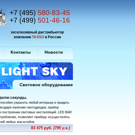
+7 (495)
580-83-45
+7 (499)
501-46-16
эксклюзивный дистрибьютор
компании
TASSO
в России
Контакты
Новости
Световое оборудование
 долю секунды.
способен украсить любой интерьер и придать
агодаря наличию светодиодов, прибор
и построении световых инсталляций. LED BAR
требление, позволяет прибору осуществлять
ний любых масштабов.
83 475 руб.
(795 у.е.)