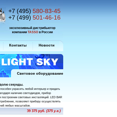
+7 (495)
580-83-45
+7 (499)
501-46-16
эксклюзивный дистрибьютор
компании
TASSO
в России
Контакты
Новости
Световое оборудование
 долю секунды.
способен украсить любой интерьер и придать
агодаря наличию светодиодов, прибор
и построении световых инсталляций. LED BAR
требление, позволяет прибору осуществлять
ний любых масштабов.
39 375 руб.
(375 у.е.)