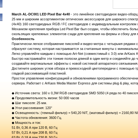
March AL-DC001 LED Pixel Bar 4х40
- это линейное светодиодное видео-обору
25 мм и широким ассортиментом оптических аксессуаров для широкого спектр
(4x40) 160 светодиодных RGB / FC светодиодов с индивидуальным контролем пи
Механизм крепления прибора Led Pixel Bar был создан, чтобы обеспечить бо
скользящих крепежных элементов сзади для крепления на фермы и сбоку для 
Особенность
Практически легкое отображение пикселей и видео-метра с четырьмя рядами с
образуют систему, которая настраивается за считанные минуты с минимальн
Легко управляйте каждым с помощью Art-Net (совместимый с 3.0) или ArKaos Kli
Быстро настраивайте эти тонкие полоски длиной в один метр и соединяйте до
создавайте вертикальные эффекты с новой системой аппаратного связывания
Достигните широких углов обзора и превосходной цветопередачи с помощью 
гладкой рассеивающей пластиной.
Простое управление конфигурацией и обновлениями программного обеспечени
сервера. Работает с ArKaos Media Master Express для системы plug & play, кот
◆ Источник света: 160 х 0,3W RGB светодиодов SMD 5050 (4 ряда по 40 пиксел
◆ Продолжительность жизни: 50 000 часов
◆ Шаг пикселя: 25 мм.
◆ Угол рассеивания: 120°
◆ Освещенность: (темный фильтр) = 540,20 NIT, (матовый фильтр) = 2160,80 NI
◆ Частота обновления: 3600 Гц.
◆ Мощность и ток:
51 Вт, 0,36 А при 120 В, 60 Гц
57 Вт, 0,21 А при 208 В, 60 Гц
63 Вт, 0,18 А при 230 В, 50 Гц