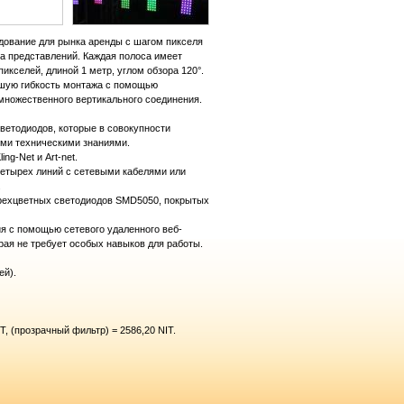
дование для рынка аренды с шагом пикселя
а представлений. Каждая полоса имеет
кселей, длиной 1 метр, углом обзора 120°.
льшую гибкость монтажа с помощью
множественного вертикального соединения.
ветодиодов, которые в совокупности
ыми техническими знаниями.
ng-Net и Art-net.
 четырех линий с сетевыми кабелями или
.
трехцветных светодиодов SMD5050, покрытых
я с помощью сетевого удаленного веб-
орая не требует особых навыков для работы.
ей).
T, (прозрачный фильтр) = 2586,20 NIT.