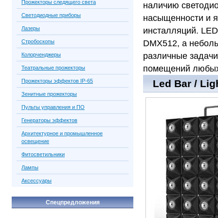
Прожекторы следящего света
наличию светодио
Светодиодные приборы
насыщенности и я
Лазеры
инсталляций. LED
Стробоскопы
DMX512, а неболь
различные задачи
Колорченджеры
помещений любых
Театральные прожекторы
Прожекторы эффектов IP-65
Led Bar / Li
Зенитные прожекторы
Пульты управления и ПО
Генераторы эффектов
Архитектурное и промышленное
освещение
Фитосветильники
Лампы
Аксессуары
Спецпредложения