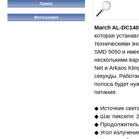
Прокат
Фотогалерея
March AL-DC140 
которая устанав
техническими зн
SMD 5050 и имеет
несколькими вар
Net и Arkaos Kli
секунды. Работает
полоса будет ну
питания.
◆ Источник свет
◆ Шаг пикселя: 2
◆ Продолжительн
◆ Угол излучения