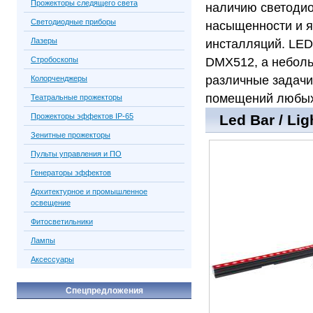
Прожекторы следящего света
наличию светодио
Светодиодные приборы
насыщенности и я
Лазеры
инсталляций. LED
Стробоскопы
DMX512, а неболь
различные задачи
Колорченджеры
помещений любых
Театральные прожекторы
Прожекторы эффектов IP-65
Led Bar / Li
Зенитные прожекторы
Пульты управления и ПО
Генераторы эффектов
Архитектурное и промышленное
освещение
Фитосветильники
Лампы
Аксессуары
Спецпредложения