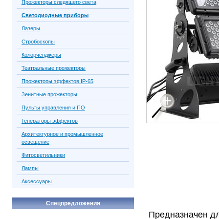
Прожекторы следящего света
Светодиодные приборы
Лазеры
Стробоскопы
Колорченджеры
Театральные прожекторы
Прожекторы эффектов IP-65
Зенитные прожекторы
Пульты управления и ПО
Генераторы эффектов
Архитектурное и промышленное
освещение
Фитосветильники
Лампы
Аксессуары
Спецпредложения
Предназначен д