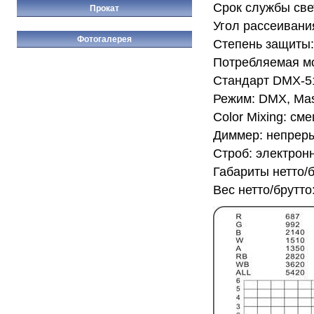
Срок службы све
Прокат
Угол рассеивани
Фотогалерея
Степень защиты:
Потребляемая мо
Стандарт DMX-512
Режим: DMX, Mast
Color Mixing: см
Диммер: непреры
Строб: электронн
Габариты нетто/
Вес нетто/брутто: