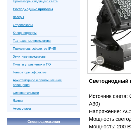
Прожекторы следящего света
Светодиодные приборы
Лазеры
Стробоскопы
Колорченджеры
Театральные прожекторы
Прожекторы эффектов IP-65
Зенитные прожекторы
Пульты управления и ПО
Генераторы эффектов
Светодиодный 
Архитектурное и промышленное
освещение
Фитосветильники
Источник света:
Лампы
A30)
Аксессуары
Напряжение: AC1
Мощность светод
Спецпредложения
Мощность: 200 В