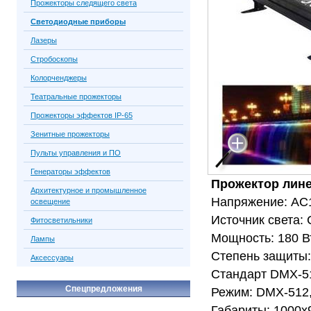
Прожекторы следящего света
Светодиодные приборы
Лазеры
Стробоскопы
Колорченджеры
Театральные прожекторы
Прожекторы эффектов IP-65
Зенитные прожекторы
Пульты управления и ПО
Генераторы эффектов
Прожектор лин
Архитектурное и промышленное
Напряжение: AC
освещение
Источник света
Фитосветильники
Мощность: 180 В
Лампы
Степень защиты:
Аксессуары
Стандарт DMX-51
Спецпредложения
Режим: DMX-512, 
Габариты: 1000x