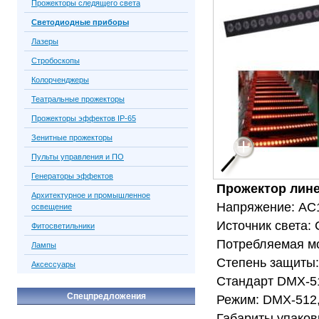
Прожекторы следящего света
Светодиодные приборы
Лазеры
Стробоскопы
Колорченджеры
Театральные прожекторы
Прожекторы эффектов IP-65
Зенитные прожекторы
Пульты управления и ПО
Генераторы эффектов
Прожектор лин
Архитектурное и промышленное
Напряжение: AC
освещение
Источник света
Фитосветильники
Потребляемая мо
Лампы
Степень защиты:
Аксессуары
Стандарт DMX-512
Спецпредложения
Режим: DMX-512, 
Габариты упаков