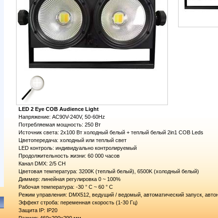
LED 2 Eye COB Audience Light
Напряжение: AC90V-240V, 50-60Hz
Потребляемая мощность: 250 Вт
Источник света: 2х100 Вт холодный белый + теплый белый 2in1 COB Leds
Цветопередача: холодный или теплый свет
LED контроль: индивидуально контролируемый
Продолжительность жизни: 60 000 часов
Канал DMX: 2/5 CH
Цветовая температура: 3200K (теплый белый), 6500K (холодный белый)
Диммер: линейная регулировка 0 ~ 100%
Рабочая температура: -30 ° C ~ 60 ° C
Режим управления: DMX512, ведущий / ведомый, автоматический запуск, авто
Эффект строба: переменная скорость (1-30 Гц)
Защита IP: IP20