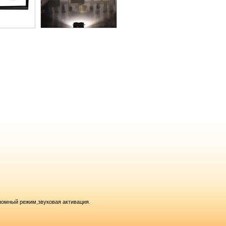
номный режим,звуковая активация.