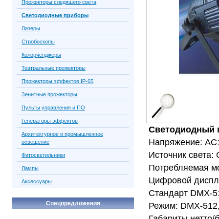
Прожекторы следящего света
Светодиодные приборы
Лазеры
Стробоскопы
Колорченджеры
Театральные прожекторы
Прожекторы эффектов IP-65
Зенитные прожекторы
Пульты управления и ПО
Генераторы эффектов
Светодиодный 
Архитектурное и промышленное
Напряжение: AC
освещение
Источник света: 
Фитосветильники
Потребляемая мо
Лампы
Цифровой диспл
Аксессуары
Стандарт DMX-51
Спецпредложения
Режим: DMX-512, 
Габариты нетто/