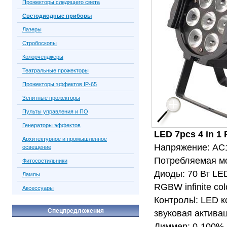
Прожекторы следящего света
Светодиодные приборы
Лазеры
Стробоскопы
Колорченджеры
Театральные прожекторы
Прожекторы эффектов IP-65
Зенитные прожекторы
Пульты управления и ПО
Генераторы эффектов
LED 7pcs 4 in 1 
Архитектурное и промышленное
Напряжение: AC1
освещение
Потребляемая мо
Фитосветильники
Диоды: 70 Вт L
Лампы
RGBW infinite colo
Аксессуары
Контрольl: LED к
Спецпредложения
звуковая актива
Диммер: 0-100%