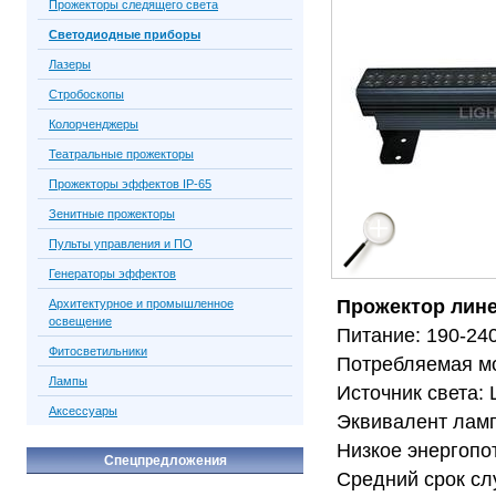
Прожекторы следящего света
Светодиодные приборы
Лазеры
Стробоскопы
Колорченджеры
Театральные прожекторы
Прожекторы эффектов IP-65
Зенитные прожекторы
Пульты управления и ПО
Генераторы эффектов
Прожектор лин
Архитектурное и промышленное
освещение
Питание: 190-24
Фитосветильники
Потребляемая мо
Лампы
Источник света: 
Аксессуары
Эквивалент ламп
Низкое энергопо
Спецпредложения
Средний срок сл