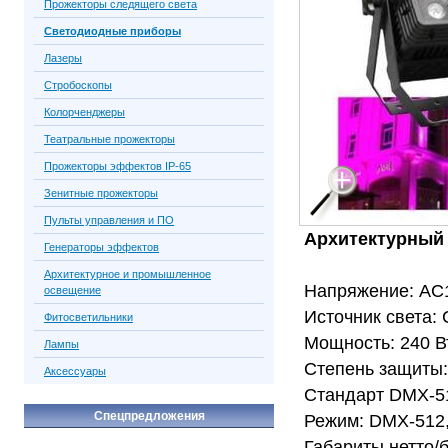
Прожекторы следящего света
Светодиодные приборы
Лазеры
Стробоскопы
Колорченджеры
Театральные прожекторы
Прожекторы эффектов IP-65
Зенитные прожекторы
Пульты управления и ПО
Архитектурный
Генераторы эффектов
Архитектурное и промышленное
Напряжение: AC
освещение
Источник света
Фитосветильники
Мощность: 240 В
Лампы
Степень защиты:
Аксессуары
Стандарт DMX-51
Спецпредложения
Режим: DMX-512, 
Габариты нетто/