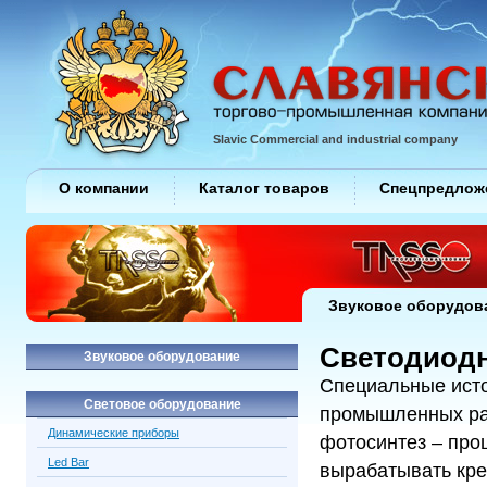
Slavic Commercial and industrial company
О компании
Каталог товаров
Спецпредлож
Звуковое оборудов
Cветодиод
Звуковое оборудование
Специальные исто
Световое оборудование
промышленных рас
Динамические приборы
фотосинтез – про
Led Bar
вырабатывать кре