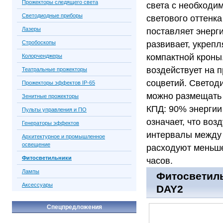
Прожекторы следящего света
света с необходи
Светодиодные приборы
светового оттенка
Лазеры
поставляет энерг
Стробоскопы
развивает, укреп
компактной кроны
Колорченджеры
воздействует на 
Театральные прожекторы
соцветий. Светод
Прожекторы эффектов IP-65
можно размещать 
Зенитные прожекторы
КПД: 90% энергии
Пульты управления и ПО
означает, что воз
Генераторы эффектов
интервалы между
Архитектурное и промышленное
освещение
расходуют меньше
Фитосветильники
часов.
Лампы
Фитосветильн
Аксессуары
DAY2
Спецпредложения