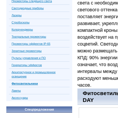
Прожекторы следящего света
света с необходи
Светодиодные приборы
светового оттенка
Лазеры
поставляет энерг
Стробоскопы
развивает, укреп
компактной кроны
Колорченджеры
воздействует на 
Театральные прожекторы
соцветий. Светод
Прожекторы эффектов IP-65
можно размещать 
Зенитные прожекторы
КПД: 90% энергии
Пульты управления и ПО
означает, что воз
Генераторы эффектов
интервалы между
Архитектурное и промышленное
освещение
расходуют меньше
Фитосветильники
часов.
Лампы
Фитосветильн
Аксессуары
DAY
Спецпредложения