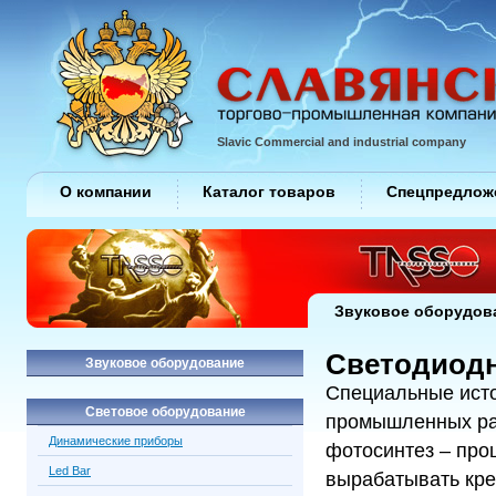
Slavic Commercial and industrial company
О компании
Каталог товаров
Спецпредлож
Звуковое оборудов
Cветодиод
Звуковое оборудование
Специальные исто
Световое оборудование
промышленных рас
Динамические приборы
фотосинтез – про
Led Bar
вырабатывать кре