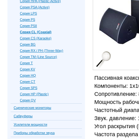
Серия HPA (Plastic-Active)
Серия PSA (Active)
Серия LPS
Серия PS
Серия PSII
Серия CL (Coaxial)
Серия CS (Karaoke)
Серия BG
Серия RX / PH (Three-Way)
Серия TM (Line Source)
Серия Т
Серия KV
Серия HQ
Пассивная коакс
Серия CT
Компоненты: 1х10
Серия SPS
Сопротивление: 
Серия HP (Plastic)
Серия QV
Мощность рабоча
Сценические мониторы
Частотный диапа
Сабвуферы
Звук. давление: 
Усилители мощности
Угол раскрытия (
Приборы обработки звука
Частота раздела 