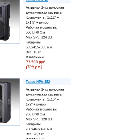
Активная 2-ух полосная
акустическая система.
Компоненты: 1х12" +
1х1,5" + рупор.
Рабочая мощность:
500 Вт/8 Ом
Max SPL: 124 dB
Габариты:
585х415х335 мм
Вес: 15 кг
В наличии
73 500 руб.
(700 у.е.)
Tasso HPA-152
Активная 2-ух полосная
акустическая система.
Компоненты: 1х15" +
1х2" + рупор.
Рабочая мощность:
760 Вт/8 Ом
Max SPL: 128 dB
Габариты:
700х467х420 мм
Вес: 28,3 кг
В наличии