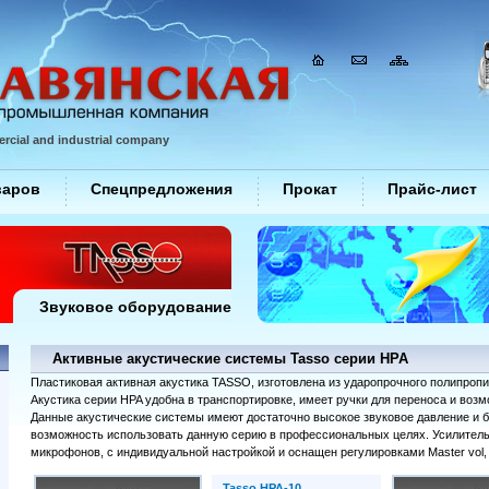
rcial and industrial company
варов
Спецпредложения
Прокат
Прайс-лист
Звуковое оборудование
Активные акустические системы Tasso серии HPA
Пластиковая активная акустика TASSO, изготовлена из ударопрочного полипропи
Акустика серии HPA удобна в транспортировке, имеет ручки для переноса и возм
Данные акустические системы имеют достаточно высокое звуковое давление и 
возможность использовать данную серию в профессиональных целях. Усилитель
микрофонов, с индивидуальной настройкой и оснащен регулировками Master vol, lin
Tasso HPA-10