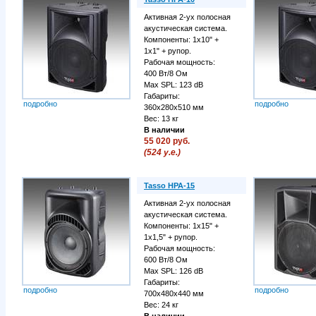
Активная 2-ух полосная
акустическая система.
Компоненты: 1х10" +
1х1" + рупор.
Рабочая мощность:
400 Вт/8 Ом
Max SPL: 123 dB
Габариты:
подробно
подробно
360х280х510 мм
Вес: 13 кг
В наличии
55 020 руб.
(524 у.е.)
Tasso HPA-15
Активная 2-ух полосная
акустическая система.
Компоненты: 1х15" +
1х1,5" + рупор.
Рабочая мощность:
600 Вт/8 Ом
Max SPL: 126 dB
Габариты:
подробно
подробно
700х480х440 мм
Вес: 24 кг
В наличии