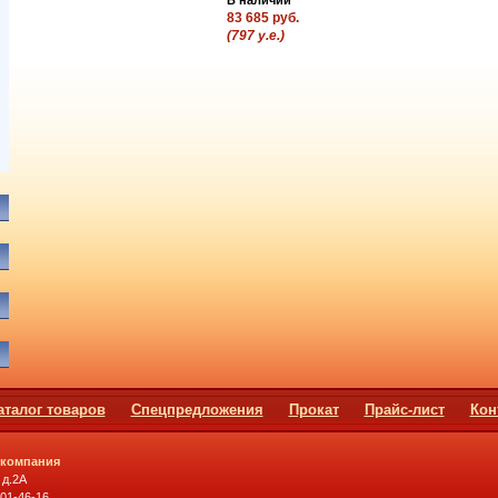
83 685 руб.
(797 у.е.)
аталог товаров
Спецпредложения
Прокат
Прайс-лист
Кон
 компания
 д.2А
501-46-16