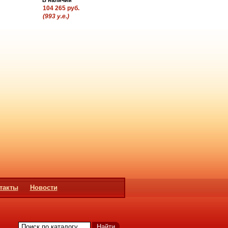
104 265 руб.
(993 у.е.)
такты
Новости